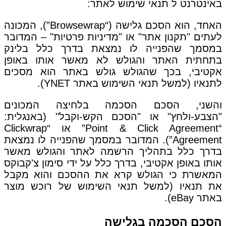
באינטרנט ל תנאי שימוש לאתר:
האחד, הוא הסכם גלישה (“Browsewrap”), המכונה
לעתים "תקנון אתר" או "מדיניות פרטיות" – המדובר
במסמך שהפנייה לו נמצאת בדרך כלל בלינק
בתחתית האתר והגולש לא מאשר אותו באופן
אקטיבי, בכך שהגולש גולש באתר הוא מסכים
לתנאיו (למשל תנאי השימוש באתר YNET).
והשני, הסכם הסכמה בלחיצה המכונים
"הצבע-ולחץ" או "הסכם הקש-וקבל" (באנגלית:
“Point & Click Agreement” או “Clickwrap
Agreement”). המדובר במסמך שהפנייה לו נמצאת
בדרך כלל בתהליך הרשמה לאתר והגולש מאשר
אותו באופן אקטיבי, בדרך כלל על ידי סימון צ'קבוקס
המאשרת כי הגולש קרא את ההסכם והוא מקבל
את תנאיו (למשל תנאי השימוש של רוכש מוצר
באתר eBay).
הסכם הסכמה בגלישה