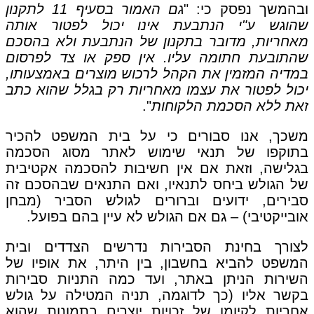
ובהמשך נפסק כי: "
גם האמור בסעיף 11 לתקנון
שהוגש ע"י הנתבעת אינו יכול לפטור אותה
מאחריות, מדובר בתקנון של הנתבעת ולא בהסכם
שהתובעת חתומה עליו. אין ספק או צד לפרסום
במדיה המזמין את הקהל לרכוש מוצרים באמצעותו,
יכול לפטור את עצמו מאחריות רק בגלל שהוא כתב
זאת ללא הסכמת הלקוחות
".
משכך, אנו סבורים כי על בית המשפט להכיר
בתוקפו של תנאי שימוש לאתר מסוג הסכמה
בגלישה, וזאת אם אין חשיבות להסכמה אקטיבית
של הגולש ביחס לתנאיו, ואם התנאים שבהסכם זה
סבירים, ידועים וברורים לגולש הסביר (מבחן
אובייקטיבי) – גם אם הגולש לא עיין בהם בפועל.
לצורך בחינת הסבירות נדרשים הצדדים ובית
המשפט להביא בחשבון, בין היתר, את אופיו של
השירות הניתן באתר, ועד כמה התניות סבירות
בקשר אליו (כך לדוגמה, תניה המטילה על גולש
אחריות לקיומן של זכויות יוצרים בתמונות שהוא