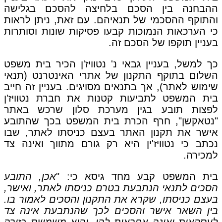
ההבחנה בין הסכם בלחיצה להסכם בגלישה
והתוקף ההסכמי של תנאיהם. עם זאת, ניתן לראות
כי הערכאות הנמוכות קבעו פסיקות שונות וסותרות
בעניין תוקפו של הסכם זה.
כך למשל, בעניין גבאי נ' נטוויז'ן הכיר בית משפט
השלום בתוקף התקנון של אתרי האינטרנט (תנאי
שימוש לאתר), אך בתנאים מסויגים. בעניין זה חייב
בית המשפט לתביעות קטנות את חברת נטוויז'ן
לפצות תובע בגין מערכת סלון שרכש באתר
"נטאקשן", חרף הכרת בית המשפט בכך שהתובע
אישר את תקנון האתר בעצם כניסתו לאתר, שבו
נכתב כי נטוויז'ין היא רק גורם מתווך ואינה צד
למכירה.
בית המשפט קבע מחד גיסא כי: "
אכן, התובע
הסכים לתנאי הנתבעת בטרם כניסתו לאתר, ואישר,
בעצם כניסתו, שקרא את התקנון והסכים לאמור בו.
בין השאר אישר והסכים לכך שהנתבעת אינה צד
לעסקאות ואינה אחראית להן, והיא משמשת כזירה