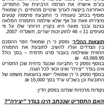
בע"מ אישרה את הגרסה הרביעית של התסריט,
האחרונה ביקשה לערוך שינויים מהותיים. רן שמואלי
מוסיף בכתב טענותיו כי התובעת פרסמה קטעים
מיצירתו וזאת על אף שלא שילמה התמורה המלאה
בגינם ובכך פגעה היא בקניין הרוחני שלו על פי
סעיפים 11 ו- 46 לחוק זכות יוצרים, תשס"ח- 2007.
תוצאות ההליך
: נפסק כי רן שמואלי הפר ההסכם
בין הצדדים ועליו להשיב לתובעת את התמורה
החוזית ששילמה בעבור סרט תדמית – בסך כולל
43,069.95 ₪.
בנוסף נפסק כי התביעה שכנגד נדחית שכן התסריט
אינו בגדר "יצירה" ואינו זכאי לכל הגנה.
בנוסף נפסק כי רן שמואלי יישא בהוצאות משפט של
התובעת וכן בשכ"ט עו"ד בסך 15,000 ₪.
נקודות מרכזיות שנדונו בפסק הדין:
האם התסריט שנכתב הינו בגדר "יצירה"?