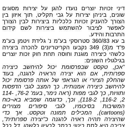
דיני זכויות יוצרים נועדו להגן על יצירות מסוגים
שונים, ביניהן יצירות על גבי תקליט, תוך איזון בין
הצורך להעניק זכויות כלכליות ביצירות לבין הצורך
לאפשר לציבור להשתמש ביצירות לשם קידום
התרבות והידע.
ב עא 360/83 סטרוסקי בע"מ נ' גלידת ויטמן בע"מ
פ"ד מ(3) 349 נקבעו הקריטריונים להכרה ביצירה
כלשהי כיצירה מוגנת וחוסה תחת חוק זכות יוצרים
בגילגוליו השונים:
"אכן, טקסט שבפרסומת יכול להיחשב כיצירה
ספרותית, אם הוא יצירה הראויה להגנה, בעוד
שהחלק הציורי או הגראפי של אותה פרסומת יכול
להיחשב כיצירה אמנותית. כך המצב לגבי הדפסות
ותוויות, כך לגבי מפות (ראה נימר, בעמ' 76-2, 114-
2, 116-2, 118-2), וכך, כדוגמה שמביא בא¬כוח
המשיבות בסיכומיו, לגבי סיפורים מצוירים
(cartoons), המכילים תמונה וטקסט. אך כדי
שהיצירה תהיה ראויה להגנה כ"יצירה ספרותית",
צריכה היא לתת ביטוי בכתב לרעיון כלשהו, דל ככל