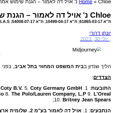
Chloe נ’ אויל דה לאמור – הגנת שימוש אמת בסימן מסחר ביחס לבשמים תואמי ריח
»
Home
Chloe נ' אויל דה לאמור – הגנת שימוש אמת בסימן מסחר ביחס לבשמים תואמי ריח
ת"א 61865-03-17; ת"א 10499-04-17; ת"א 54008-07-17; CHLOE S.A.S ואח' נ' אויל דה לאמור בע"מ ואח' (נבו, 30.07.23)
יונתן דרורי
,
יולי 30, 2023
y
הליך שנדון ב
בית המשפט המחוזי בתל אביב
, בפני
ה
הצדדים
:
התובעות
: 1.
Coty Germany GmbH
5.
Coty B.V.
.
io
8.
The Polo/Lauren Company, L.P
9.
L'Oreal
;
10.
Britney Jean Spears
הנתבעים
: 1.
אויל דה לאמור בע"מ 2. שלומית ארצי 3. אמיר ארצי