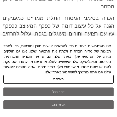
מסחר.
הכרה בסימני המסחר התלת ממדיים כמעניקים
הגנה על כל עיצוב דומה של כפכף המעוצב ככפכף
עץ עם רצועה וחורים מעוגלים בגפה, עלול להרחיב
יתר על המידה את ההגנה שניתנה לעיצוב של
אנו משתמשים בעוגיות כדי להתאים אישית תוכן ומודעות, כדי לספק
הכפכפים במסגרת דיני המדגמים, להעניק בו
תכונות של מדיה חברתית ולנתח את התנועה שלנו. אנו גם חולקים
מידע על השימוש שלך באתר שלנו עם שותפי המדיה החברתית,
בלעדיות לתובעת ולפגוע באיזון העדין שמקבע
הפרסום והאנליטיקס שלנו שעשויים לשלב אותו עם מידע אחר שסיפקת
במסגרת דיני העיצובים והמדגמים.
להם או שהם אספו מהשימוש שלך בשירותיהם. אתה מסכים לעוגיות
שלנו אם אתה ממשיך להשתמש באתר שלנו.
מאחר שתמה תקופת ההגנה על כפכפי התובעת
העדפות
מכוח דיני המדגמים, ליצרנים ולצרכנים הזכות לייצר
ולקנות כפכפי גומי הדומים לכפכפי התובעת
דחה הכל
מבחינה אסתטית , כל עוד הצרכן לא יוטעה לחשוב
אפשר הכל
שמדובר בכפכפים שמקורם בתובעת.