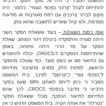
המשפט הסביר כי היה על סוקר הסקר הרביעי
להתייחס לקהל "צרכני כפכפי הגומי". כלומר, היה
מקום לברור צרכנים עם רמת מעורבות או מודעות
מסוימת, ולא קהל שאדיש לתשובה שהוא נותן.
אופן ניסוח השאלות
– בעוד ששאלת הסקר השני
היתה סגורה והתמקדה ביכולת זיהוי המותג, שאלת
הסקר של מר הררי היתה פתוחה, באופן
שהתייחסות הנסקרים ל-CROCS, יכולה להתפרש
גם כתיאור סוג או כשם מוצר. כפי שעולה מהסקר
הראשון, לפחות חלק מסוים מהציבור מתייחס
ל"כפכפי גופי" כ"קרוקס". לפיכך, בית המשפט
הסביר כי ניתן לייחס לאותם 58% שענו בסקר
הרביעי כי מדובר בכפכפי CROCS, לכך שהם
התייחסו לתיאור הכפכף, מבלי ששאלת הסקר
"נטרלה" את אותה הטיה. בית המשפט הדגיש כי אין