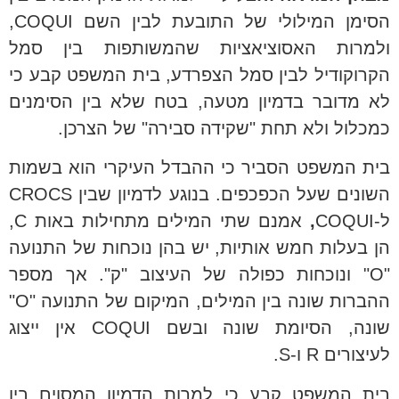
הסימן המילולי של התובעת לבין השם COQUI,
ולמרות האסוציאציות שהמשותפות בין סמל
הקרוקודיל לבין סמל הצפרדע, בית המשפט קבע כי
לא מדובר בדמיון מטעה, בטח שלא בין הסימנים
כמכלול ולא תחת "שקידה סבירה" של הצרכן.
בית המשפט הסביר כי ההבדל העיקרי הוא בשמות
השונים שעל הכפכפים. בנוגע לדמיון שבין CROCS
ל-COQUI
,
אמנם שתי המילים מתחילות באות C,
הן בעלות חמש אותיות, יש בהן נוכחות של התנועה
"O" ונוכחות כפולה של העיצוב "ק". אך מספר
ההברות שונה בין המילים, המיקום של התנועה "O"
שונה, הסיומת שונה ובשם COQUI אין ייצוג
לעיצורים R ו-S.
בית המשפט קבע כי למרות הדמיון המסוים בין