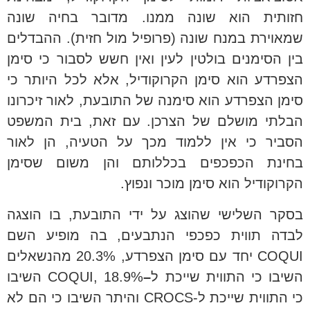
חזותית הוא שונה ממנו. מדובר בחיה שונה
שמאוירת במנח שונה (פרופיל מול חזית). ההבדלים
בין הסימנים בולטין לעין ואין חשש לסבור כי סימן
הצפרדע הוא סימן הקרוקודיל, אלא לכל היותר כי
סימן הצפרדע הוא סימנה של התובעת, לאור זיכרונו
הבלתי מושלם של הצרכן. עם זאת, בית המשפט
הסביר כי אין ללמוד מכך על הטעיה, הן לאור
בחינת הכפכפים בכללותם והן משום שסימן
הקרוקודיל הוא סימן מוכר ונפוץ.
בסקר השלישי שהוצג על ידי התובעת, בו הוצגה
לבדה תווית כפכפי הנתבעים, בה מופיע השם
COQUI יחד עם סימן הצפרדע, 20.3% מהנשאלים
השיבו כי התווית שייכת ל
–
COQUI, 18.9% השיבו
כי התווית שייכת ל-CROCS והיתר השיבו כי הם לא