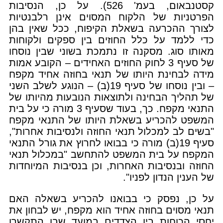
קסטנבאום, בעמ' 526). על כן, הנסיבות
הפרטניות של הלקוח המסוים אינן רלבנטיות
לצורך ההכרעה בשאלת הקיפוח, ככל שאין בהן
כדי ללמד על כלל החוזים בין ספקים ולקוחות
מאותו סוג. מסקנה זו נתמכת בשוני שבין נוסחו
של סעיף 3 לחוק החוזים האחידים – הקובע אמות
מידה לבחינת היותו של תנאי בחוזה אחיד מקפח
– ובין נוסחו של סעיף 19(ב) – הנוגע לשלב השני
של תהליך הבחינה ולתוצאות הנובעות מהיותו של
התנאי מקפח. כך, בעוד שסעיף 3 מורה כי על בית
המשפט להכריע בשאלת היותו של התנאי מקפח
"בשים לב למכלול תנאי החוזה ולנסיבות אחרות",
סעיף 19(ב) מורה כי בבואו לחרוץ את גורל התנאי
המקפח על בית המשפט להתחשב "במכלול תנאי
החוזה ובנסיבות האחרות, וכן בנסיבות המיוחדות
של הענין הנדון לפניו".
על כן, נפסק כי בבואנו להכריע בשאלה האם
תנאי מסוים בחוזה אחיד הוא מקפח, יש לבחון את
יחסי הכוחות בין הצדדים במועד שבו התקשרו