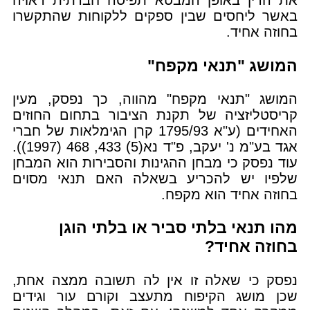
את הדין באופן המבטא תפיסה חברתית ראויה
באשר ליחסים שבין ספקים ללקוחות שהתקשרו
בחוזה אחיד.
המושג "תנאי מקפח"
המושג "תנאי מקפח" מהווה, כך נפסק, מעין
קריסטליזציה של תקנת הציבור בתחום החוזים
האחידים (ע"א 1795/93 קרן הגימלאות של חברי
אגד בע"מ נ' יעקב‏, פ"ד נא(5) 433, 468 (1997)).
עוד נפסק כי מבחן ההגינות והסבירות הוא המבחן
שלפיו יש להכריע בשאלה האם תנאי מסוים
בחוזה אחיד הוא מקפח.
מהו תנאי בלתי סביר או בלתי הוגן
בחוזה אחיד?
נפסק כי שאלה זו אין לה תשובה ממצה אחת,
שכן מושג הקיפוח מתעצב וקורם עור וגידים