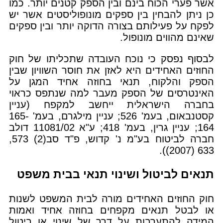
אשר פערי הכוח בינם ובין הספק קטנים יותר. כמו
כן ניתן להבחין בין ספקים מונופוליסטים אשר יש
לפקח על פעילותם בצורה הדוקה יותר ובין ספקים
שאינם מהווים מונופול.
לבסוף נפסק כי נוכח העובדה שתכליתו של חוק
החוזים האחידים היא לאזן את חוסר השוויון שבין
הספק והלקוח, תנאי בחוזה אחיד המגן על
האינטרסים של הספק מעבר למה שנתפס כראוי
בחברה הישראלית ייחשב למקפח (עניין
קסטנבאום, בעמ' 526; עניין מילגרם, בעמ' 165-
164; עניין גרין, בעמ' 418; ע"א 11081/02 דולב
חברה לביטוח בע"מ נ' קדוש, פ"ד סב(2) 573,
633 (2007)).
תנאים לביטול ושינוי תנאי בבית משפט
חוק החוזים האחידים מורה לבית המשפט לשנות
או לבטל תנאים מקפחים בחוזה אחיד ואמות
המידה להתערבות על דרך של שינוי או ביטול