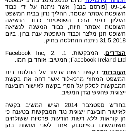
המחוזי מרכז-לוד
מיום 10.6.2016 בת"צ 46065-
09-14 [פורסם בנבו] אשר ניתנה על ידי כבוד
השופטת אסתר שטמר. ההליך נדון בבית המשפט
העליון בפני הרכב השופטים: כבוד הנשיאה
השופטת אסתר חיות, כבוד המשנה לנשיאה
השופט חנן מלצר וכבוד השופטת ענת ברון. ביום
31.5.2018 ניתנה ההחלטה בתיק.
הצדדים
: המבקשות: 1. Facebook Inc, 2.
Facebook Ireland Ltd; המשיב: אוהד בן חמו.
העובדות
: בקשת רשות ערעור על החלטת בית
המשפט המחוזי מרכז-לוד אשר דחה את בקשת
המבקשות לסלק על הסף בקשה לאישור תובענה
ייצוגית שהגיש נגדן המשיב.
בחודש ספטמבר 2014 הגיש המשיב בקשה
לאישור תובענה ייצוגית נגד המבקשות בטענה כי
הן קוראות ללא רשות הודעות פרטיות ששולחים
משתמשים בפייסבוק אחד לשני ועושות בהן