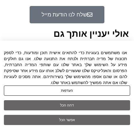
שלח לנו הודעת מייל
אולי יעניין אותך גם
אנו משתמשים בעוגיות כדי להתאים אישית תוכן ומודעות, כדי לספק
תכונות של מדיה חברתית ולנתח את התנועה שלנו. אנו גם חולקים
מידע על השימוש שלך באתר שלנו עם שותפי המדיה החברתית,
Skillz נגד Papaya: שימוש בבוטים
הפרסום והאנליטיקס שלנו שעשויים לשלב אותו עם מידע אחר שסיפקת
ופרסום כוזב הובילו לחיוב של 719 מיליון
להם או שהם אספו מהשימוש שלך בשירותיהם. אתה מסכים לעוגיות
דולר
שלנו אם אתה ממשיך להשתמש באתר שלנו.
העדפות
4 באוגוסט 2026
דחה הכל
פסק דין שניתן ביום 27 ביולי 2026, על ידי
השופטת Denise Cote בבית המשפט הפדרלי
אפשר הכל
למחוז הדרומי של ניו יורק: Skillz Platform Inc. v.
Papaya