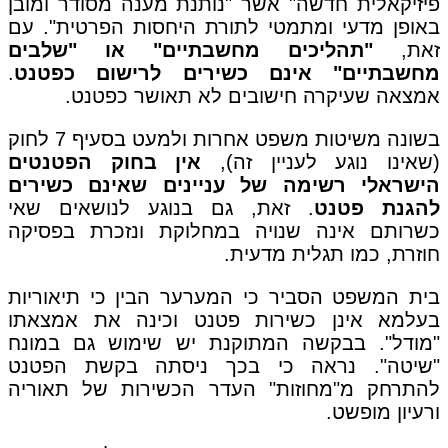
פיזיקאלית חדשה" אשר "נותנת מענה מסודר ומובן
באופן מדעי ומתמטי לתורת היחסות הפרטית". עם
זאת,
"תהליכים מחשבתיים" או "שלבים
מחשבתיים" אינם כשירים לרישום כפטנט
.
אמצאה שעיקרה חישובים לא תאושר כפטנט.
בשונה משיטות משפט אחרות ולמעט בסעיף 7 לחוק
(שאינו נוגע לעניין זה),
אין בחוק הפטנטים
הישראלי רשימה של עניינים שאינם כשירים
להגנת פטנט
. זאת, גם בנוגע לנושאים שאי
כשרותם אינה שנויה במחלוקת ונזכרת בפסיקה
חוזרת, כמו תגלית מדעית.
בית המשפט הסביר כי המערער הבין כי תיאוריות
בעלמא אינן כשירות פטנט וכינה את אמצאתו
"מודל". בבקשה המתוקנת יש שימוש גם במונח
"שיטה". נראה כי בכך ניסתה בקשת הפטנט
להתרחק מ"מחוזות" העדר הכשירות של תאוריה
ורעיון מופשט.