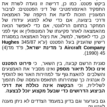
ביקש פטנט. כמו כן, דרישה זו נועדה לשרת את
התפקיד האינפורמטיבי של דיני הפטנטים: לציבור
המעוניין הזכות לדעת את היקפה של האמצאה
ודרכי ביצועה, אם כדי שלא למנוע עידודו של
המחקר בתחום הרלוונטי, אם כדי לאפשר הנאה
מהאמצאה לאחר פקיעתו של המונופולין או אף לפני
כן, כדי לאפשר, למשל, את ניצול האמצאה במסגרת
רישיון שהעניק בעל הפטנט (ע"א 345/87
Hughes
Aircraft Company
נ' מדינת ישראל
, פ"ד מד(4)
45 (1990).
סגנית הרשם קבעה, בין השאר, כי
פירוט הפטנט
אינו כולל תיאור מספק
ואינו מסביר את האמצעים
והשלבים להאצת גוף עד למהירות האור ואז להוסיף
לו אנרגיה כך שמהירותו תתאפס והמסה שלו תהפוך
לשלילית, וכי
הבקשה אינה כוללת את דרכי
הביצוע הדרושים כדי שבעל מקצוע יוכל לבצעה
.
גם בערעור וגם בדיון במעמד הצדדים לא ניתן מענה
לעניין זה.