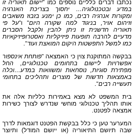
נכתבו דברים כלליים נוספים כמו "
יישום תאוריה זו
במדע ובטכנולוגיה… יחסוך בצריכת האנרגיה
ומקורות אנרגיה רבים, כמו כן ימנע בזבוז משאבים
וזיהום אויר, בניגוד למה שקורה היום
" ו"
על פי
תאוריה חדשנית זו ניתן להבין ולקבל הסברים
מדעיים להרבה תופעות פיזיקליות ואסטרופיזיקאיות
כמו למשל התפשטות היקום המואצת ועוד
".
בבקשה המתוקנת צוין כי האמצאה "
פותחת אינספור
אפשרויות ליישום בתחומים טכנולוגיים, החל
מפתירת סוגיות, נוסחאות ומשוואות במדע…וכלה
באמצאות חדשות של מוצרים ותהליכים בתחומי
תעשייה רבים
".
בית המשפט לא מצא באמירות כלליות אלה את
אותו תהליך טכנולוגי מוחשי שנדרש לצורך כשירות
אמצאה לפטנט.
המערער טען כי כלל בבקשת הפטנט דוגמאות לדרך
שבה תיושם התיאוריה (או ייושם המודל) ותיוצר