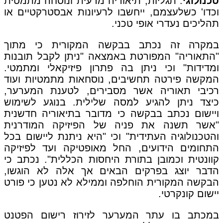
טכנולוגי
. תגליות, תיאוריה מדעית ונוסחה מתמטית
וכדו' כשלעצמם, ייחשבו לרעיונות אבסטרקטיים או
תהליכים נעדרי אופי טכני.
במקרה זה נכתב בבקשה המקורית כי מתוך
"התאוריה" המפורטת באמצאה "ניתן לקבל תובנות
ומדידות" וכי ניתן בה פתרון פיזיקאלי ומתמטי.
המקשה פירטה תחשיבים, נוסחאות מתמטיות ועוד
רכיבי תאוריה אשר מסבירים, לטענת המערער,
כיצד ניתן להגיע למסה שלילית. בנוגע לשימוש
ויישום נכתב בבקשה כי מדובר בתיאוריה חדשנית
"אשר תשנה את פניה של הפיזיקה המודרנית
והטכנולוגיה העתידית" וכי "היא ניתנת ליישום בכל
התחומים הידועים, החל מאופטיקה ועד לפיזיקה
קוונטית וכמובן בתורת היחסות הכללית". נכתב כי
הדבר יוצג בפרקים הבאים אך אלה לא הוגשו,
הבקשה המקורית הוחלפה וממילא לא נטען כי פורט
יישום קונקרטי.
במכתב בו עתר המערער לזירוז רישום הפטנט