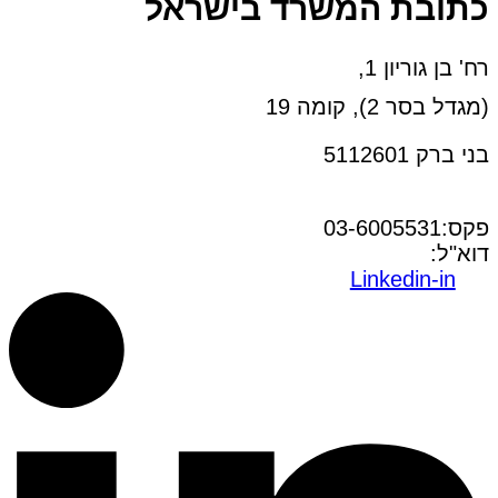
כתובת המשרד בישראל
רח' בן גוריון 1,
(מגדל בסר 2), קומה 19
בני ברק 5112601
טל:03-6005572
פקס:03-6005531
דוא"ל:
office@dwo.co.il
Linkedin-in