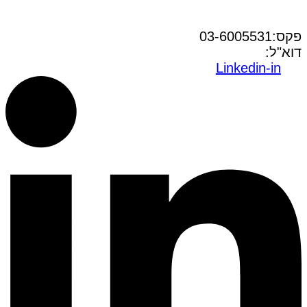
טל:03-6005572
פקס:03-6005531
דוא"ל:
office@dwo.co.il
Linkedin-in