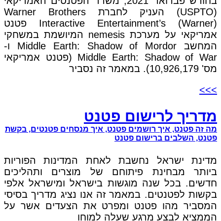
בחודש פברואר 2021, משרד הפטנטים האמריקאי
(USPTO) העניק לחברת Warner Brothers
Interactive Entertainment’s (Warner) פטנט
אמריקאי על מערכת nemesis המיושמת במשחקי
המחשב Middle Earth: Shadow of Mordor ו-
Middle Earth: Shadow of War (פטנט אמריקאי
מס' 10,926,179). במאמר זה נסביר
>>>
מדריך לרישום פטנט
מה זה פטנט, איך רושמים פטנט, איך מנסחים פטנטים, בקשת
פטנט, השלבים ברישום פטנט
מדינת ישראל נחשבת לאחת המדינות הפוריות
ביותר מבחינת פיתוחם של מוצרים ותהליכים
חדשים. בכל שנה מוגשות בישראל ומישראל אלפי
בקשות לפטנטים. במאמר זה אנו נציג מדריך בסיסי
המסביר מהו פטנט ומפרט את הצעדים אשר על
הממציא לבצע מרגע שעלה למוחו