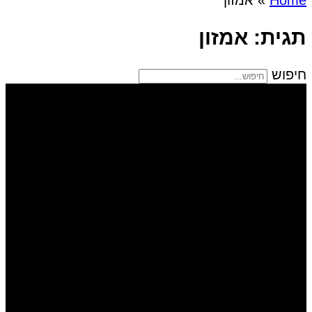
תגית: אמזון
חיפוש