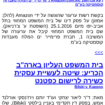
רעא 1607/16 Amazon.com.inc נ' פרימייר ים המלח מעבדות
קוסמטיקה בע"מ
בקשת רשות ערעור שהוגשה על ידי Amazon (להלן:
אמזון) על פסק דינו של בית המשפט המחוזי בתל
אביב-יפו מיום 25.1.2016 (השופטת ע' צ'רניאק).
שם בית המשפט המחוזי קיבל את ערעורה של
המשיבה 1, חברת פרימייר ים המלח מעבדות
קוסמטיקה בע"מ
>>>
בית המשפט העליון בארה"ב
הכריע: שיטה לעשיית עסקית
כשירה לרישום כפטנט
Bilski v. Kappos
מאת: ד"ר ליאור יצחקי ועו"ד יותם וירז'נסקי אורלנד
אמש, בפסק דין תקדימי בעניין בילסקי (Bilski), שלו