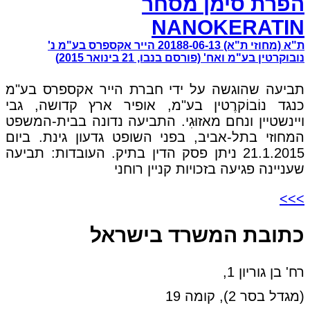
הפרת סימן מסחר
NANOKERATIN
ת"א (מחוזי ת"א) 20188-06-13 הייר אקספרס בע"מ נ'
נובוקרטין בע"מ ואח' (פורסם בנבו, 21 בינואר 2015)
תביעה שהוגשה על ידי חברת הייר אקספרס בע"מ
כנגד נוֹבוֹקרֶטין בע"מ, אופיר ארץ קדושה, גבי
ויינשטיין ונחם מאזוּגִי. התביעה נדונה בבית-המשפט
המחוזי בתל-אביב, בפני השופט גדעון גינת. ביום
21.1.2015 ניתן פסק הדין בתיק. העובדות: תביעה
שעניינה פגיעה בזכויות קניין רוחני
>>>
כתובת המשרד בישראל
רח' בן גוריון 1,
(מגדל בסר 2), קומה 19