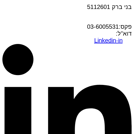
בני ברק 5112601
טל:03-6005572
פקס:03-6005531
דוא"ל:
office@dwo.co.il
Linkedin-in