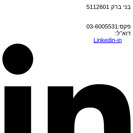
בני ברק 5112601
טל:03-6005572
פקס:03-6005531
דוא"ל:
office@dwo.co.il
Linkedin-in