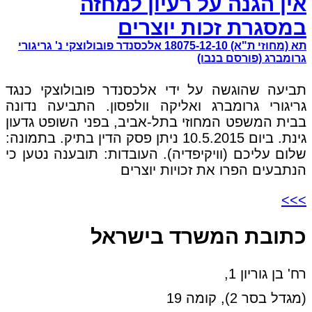
אין הגנה על רעיון למחזה
במסגרת זכות יוצרים
תא (מחוזי ת"א) 18075-12-10 אלכסנדר פובולוצקי נ' גריגורי
גרומברג (פורסם בנבו)
תביעה שהוגשה על ידי אלכסנדר פובולוצקי כנגד
גריגורי גרומברג ואליקה וולפסון. התביעה נדונה
בבית המשפט המחוזי בתל-אביב, בפני השופט גדעון
גינת. ביום 10.5.2015 ניתן פסק הדין בתיק. בתמונה:
שלום עליכם (וויקיפדיה). העובדות: תובענה נטען כי
הנתבעים הפרו את זכויות יוצרים
>>>
כתובת המשרד בישראל
רח' בן גוריון 1,
(מגדל בסר 2), קומה 19