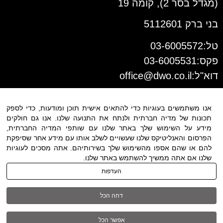
(מגדל בסר 2), קומה 19
בני ברק 5112601
טל:03-6005572
פקס:03-6005531
דוא"ל:
office@dwo.co.il
אנו משתמשים בעוגיות כדי להתאים אישית תוכן ומודעות, כדי לספק
תכונות של מדיה חברתית ולנתח את התנועה שלנו. אנו גם חולקים
מידע על השימוש שלך באתר שלנו עם שותפי המדיה החברתית,
הפרסום והאנליטיקס שלנו שעשויים לשלב אותו עם מידע אחר שסיפקת
להם או שהם אספו מהשימוש שלך בשירותיהם. אתה מסכים לעוגיות
שלנו אם אתה ממשיך להשתמש באתר שלנו.
תנאי שימוש
|
הצהרת נגישות
| כל
העדפות
הזכויות שמורות ל DWO ©
דחה הכל
03-6005572
אפשר הכל