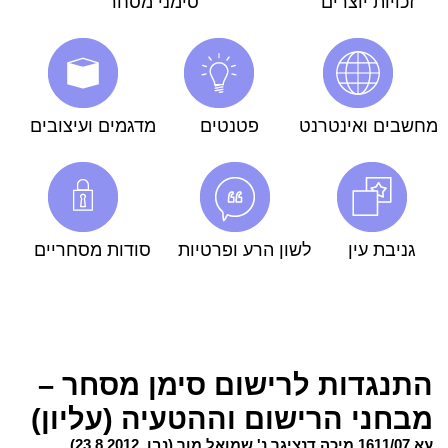
זכויות יוצרים
סימני מסחר
מחשבים ואינטרנט
פטנטים
מדגמים ועיצובים
גניבת עין
לשון הרע ופרטיות
סודות מסחריים
התנגדות לרישום סימן מסחר –
מבחני הרישום וההטעיה (עליון)
עא 1611/07 מיכה דנציגר נ' שמואל מור (נבו, 23.8.2012)