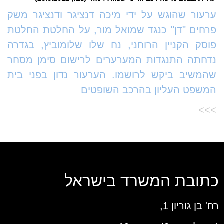
ערעור שהוגש על ידי מיכה דנציגר ודנציגר משק
פרחים "דן" כנגד שמואל מור, על החלטת החלטת
פוסק הקניין הרוחני, נח שלו שלומוביץ, בגדרה
נדחתה התנגדות המערערים לרישום סימן מסחר
שהמשיב ביקש לרושמו. הערעור נדון בפני בית
המשפט העליון בהרכב השופטים
>>>
כתובת המשרד בישראל
רח' בן גוריון 1,