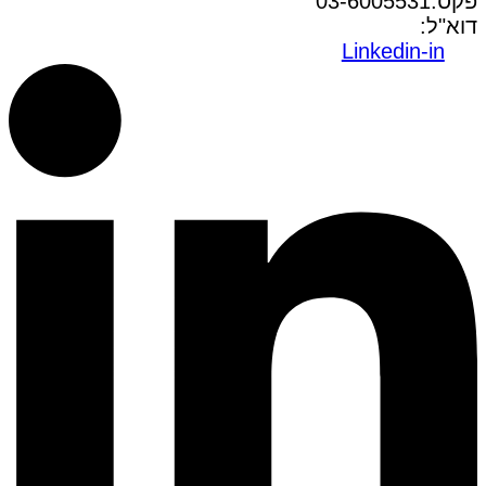
פקס:03-6005531
דוא"ל:
office@dwo.co.il
Linkedin-in