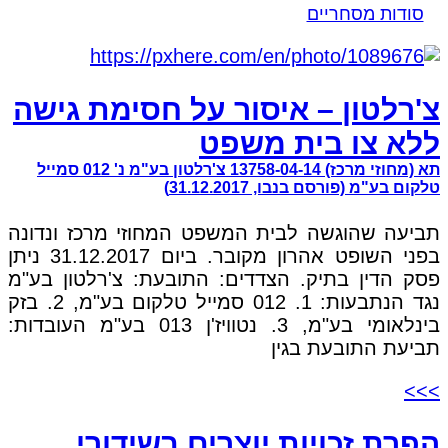
סודות מסחריים
צ'רלטון – איסור על חסימת גישה
ללא צו בית משפט
תא (מחוזי מרכז) 13758-04-14 צ'רלטון בע"מ נ' 012 סמייל
טלקום בע"מ (פורסם בנבו, 31.12.2017)
תביעה שהוגשה לבית המשפט המחוזי מרכז ונדונה
בפני השופט אהרון מקובר. ביום 31.12.2017 ניתן
פסק הדין בתיק. הצדדים: התובעת: צ'רלטון בע"מ
נגד הנתבעות: 1. 012 סמייל טלקום בע"מ, 2. בזק
בינלאומי בע"מ, 3. נטוויז'ן 013 בע"מ העובדות:
תביעת התובעת בגין
>>>
הפרת זכויות יוצרים בשידורי