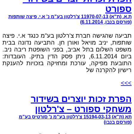
ספורט
ת.א. (ת"א) 11970-07-13 צ'רלטון בע"מ נ' א.י. פיצה שותפות
(פורסם בנבו, 6.11.2014)
תביעה שהגישה חברת צ'רלטון בע"מ כנגד א.י. פיצה
שותפות, יניב מויאל ואורן חן. התביעה נדונה בבית
משפט השלום בתל אביב, בפני השופטת ריבה ניב.
ביום 6.11.2014, ניתן פסק הדין בתיק. העובדות:
התובעת מפיקה, עורכת ומחזיקה בזכויות להענקת
רישיון להקרנה של
>>>
הפרת זכות יוצרים בשידור
משחקי ספורט – צ'רלטון
תא (ת"א) 15194-03-13 צ'רלטון בע"מ נ' סורטיס בע"מ
(פורסם בנבו)