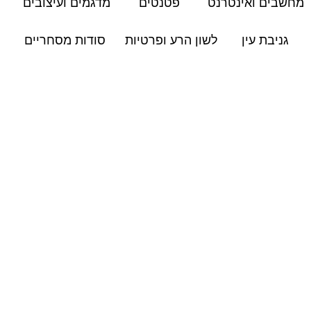
מחשבים ואינטרנט
פטנטים
מדגמים ועיצובים
גניבת עין
לשון הרע ופרטיות
סודות מסחריים