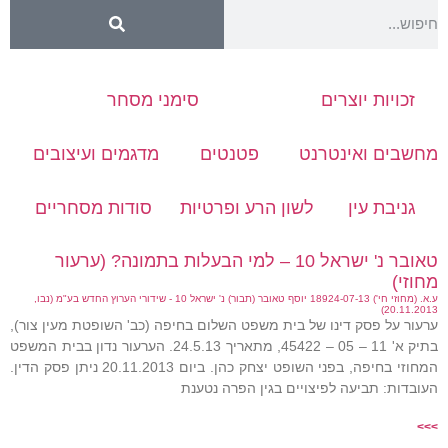
זכויות יוצרים
סימני מסחר
מחשבים ואינטרנט
פטנטים
מדגמים ועיצובים
גניבת עין
לשון הרע ופרטיות
סודות מסחריים
טאובר נ' ישראל 10 – למי הבעלות בתמונה? (ערעור
מחוזי)
ע.א. (מחוזי חי') 18924-07-13 יוסף טאובר (תבור) נ' ישראל 10 - שידורי הערוץ החדש בע"מ (נבו,
20.11.2013)
ערעור על פסק דינו של בית משפט השלום בחיפה (כב' השופטת מעין צור),
בתיק א' 11 – 05 – 45422, מתאריך 24.5.13. הערעור נדון בבית המשפט
המחוזי בחיפה, בפני השופט יצחק כהן. ביום 20.11.2013 ניתן פסק הדין.
העובדות: תביעה לפיצויים בגין הפרה נטענת
>>>