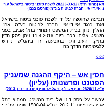
תא (מחוזי ת"א) 28223-03-12 לשכת סוכני ביטוח בישראל ע.ר
נ' איי.די.איי. חברה לביטוח בע"מ (פורסם בנבו)
תביעה שהוגשה על ידי לשכת סוכני ביטוח בישראל
ואח' כנגד איי.די.איי. חברה לביטוח בע"מ ואח'.
ההליך נדון בבית המשפט המחוזי בתל אביב, בפני
השופט אליהו בכר. ביום 11.4.2016 ניתן פסק הדין
בתיק. העובדות: בתובענה זו ביהמ"ש נדרש
ללגיטימיות הדרך בה
>>>
חסין אש – היקף ההגנה שמעניק
הפטנט ופרשנותו (עליון)
ע"א 2626/11 חסין אש נ' קוניאל אנטוניו (פורסם בנבו, 2013)
ערעור על פסק דינו של בית המשפט המחוזי בתל
אביב-יפו מיום 20.2.11 בת"א 1580-04 שניתן על ידי