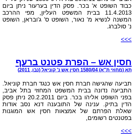
כבוד השופט א' בכר. פסק הדין בערעור ניתן ביום
11.4.2013 בבית המשפט העליון, מפי ההרכב
המשנה לנשיא מ' נאור, השופט ס' ג'ובראן, השופט
נ' סולברג.
>>>
חסין אש – הפרת פטנט ברעף
תא (מחוזי ת"א) 1580/04 חסין אש נ' קוניאל (נבו, 2011)
תביעה שהגישה חברת חסין אש כנגד חברת קוניאל.
התביעה נדונה בבית המשפט המחוזי בתל אביב,
בפני השופט אליהו בכר. ביום 20.2.2011 ניתן פסק
הדין בתיק. ענינה של התובענה דנא נסב אודות
שאלת הפרתם של אמצאות חסין אש המוגנות
בפטנטים רשומים,
>>>