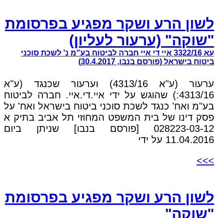
לשון הרע ושקר מפגיע בפרסומת
"שוקה" (ערעור לעליון)
עא 3322/16 איי די איי חברה לביטוח בע"מ נ' לשכת סוכני
ביטוח בישראל (פורסם בנבו, 30.4.2017)
ערעור (ע"א 4313/16) וערעור שכנגד (ע"א
4313/16:) שהוגש על ידי איי.די.איי. חברה לביטוח
בע"מ ואח' כנגד לשכת סוכני ביטוח בישראל ואח' על
פסק דינו של בית המשפט המחוזי תל אביב בתיק א
028223-03-12 [פורסם בנבו] שניתן ביום
11.04.2016 על ידי
>>>
לשון הרע ושקר מפגיע בפרסומת
"שוקה"