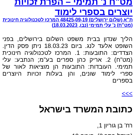
מט"ח נ' תמימי – הפרת זכויות
יוצרים בספרי לימוד
ת"א (שלום ירושלים) 48425-09-19 המרכז לטכנולוגיה חינוכית
(מט"ח) נ' עלי תמימי (נבו, 18.03.2023)
הליך שנדון בבית משפט השלום בירושלים, בפני
השופט אלעד לנג. ביום 18.03.23 ניתן פסק הדין.
הצדדים: התובעות: 1. המרכז לטכנולוגיה חינוכית
(מט"ח) 2. אריק כהן ספרים בע"מ; הנתבע: עלי
תמימי. העובדות: התובעות הן מוציאות לאור של
ספרי לימוד שונים, והן בעלות זכויות היוצרים
בספרים
>>>
כתובת המשרד בישראל
רח' בן גוריון 1,