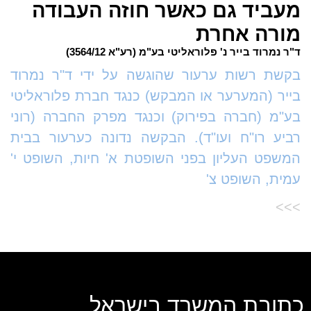
מעביד גם כאשר חוזה העבודה
מורה אחרת
ד"ר נמרוד בייר נ' פלוראליטי בע"מ (רע"א 3564/12)
בקשת רשות ערעור שהוגשה על ידי ד"ר נמרוד
בייר (המערער או המבקש) כנגד חברת פלוראליטי
בע"מ (חברה בפירוק) וכנגד מפרק החברה (רוני
רביע רו"ח ועו"ד). הבקשה נדונה כערעור בבית
המשפט העליון בפני השופטת א' חיות, השופט י'
עמית, השופט צ'
>>>
כתובת המשרד בישראל