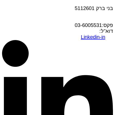
בני ברק 5112601
טל:03-6005572
פקס:03-6005531
דוא"ל:
office@dwo.co.il
Linkedin-in