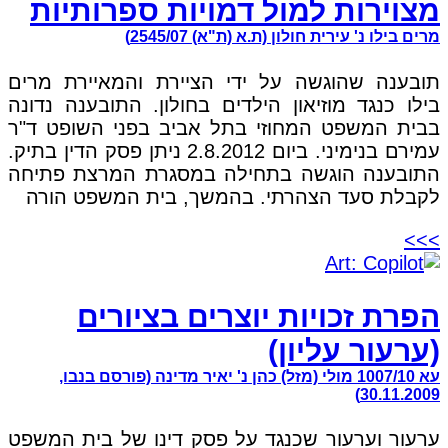
מצוירות למול דמויות ספרותיות
מרים בילו נ' עירית חולון (ת.א (ת"א) 2545/07)
תובענה שהוגשה על ידי הציירת והמאיירת מרים
בילו כנגד מוזיאון הילדים בחולון. התובענה נדונה
בבית המשפט המחוזי בתל אביב בפני השופט ד"ר
עמירם בנימיני. ביום 2.8.2012 ניתן פסק הדין בתיק.
התובענה הוגשה בתחילה במסגרת המרצת פתיחה
לקבלת סעד הצהרתי. בהמשך, בית המשפט הורה
>>>
הפרת זכויות יוצרים בציורים
(ערעור עליון)
עא 1007/10 מולי (מזל) כהן נ' יאיר מדינה (פורסם בנבו,
30.11.2009)
ערעור וערעור שכנגד על פסק דינו של בית המשפט