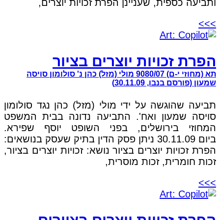
ותביעה כספית, שעניינן הפרת זכויות יוצרים,
>>>
הפרת זכויות יוצרים בציור
תא (מחוזי י-ם) 9080/07 מולי (מזל) כהן נ' סולומון סויסה
שמעון (פורסם בנבו, 30.11.09)
תביעה שהוגשה על ידי מולי (מזל) כהן נגד סולומון
סויסה שמעון ואח'. התביעה נדונה בבית המשפט
המחוזי בירושלים, בפני השופט יוסף שפירא.
ביום 30.11.09 ניתן פסק הדין בתיק שעסק בנושאים:
הפרת זכויות יוצרים בציור נושא: זכויות יוצרים בציור,
זכות חומרית, זכות מוסרית,
>>>