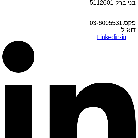
בני ברק 5112601
טל:03-6005572
פקס:03-6005531
דוא"ל:
office@dwo.co.il
Linkedin-in