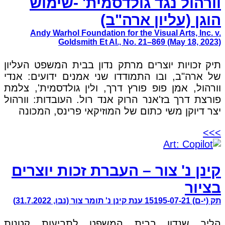
וורהול נגד גולדסמית' -שימוש
הוגן (עליון ארה"ב)
Andy Warhol Foundation for the Visual Arts, Inc. v.
Goldsmith Et Al., No. 21–869 (May 18, 2023)
תיק זכויות יוצרים מרתק נדון בבית המשפט העליון
של ארה"ב, ובו התמודדו שני אמנים ידועים: אנדי
וורהול, אמן פופ פורץ דרך, ולין גולדסמית', צלמת
פורצת דרך בז'אנר הרוק אנד רול. העובדות: וורהול
יצר דיוקן משי כתום של המוזיקאי פרינס, המכונה
>>>
קינן נ' צור – העברת זכות יוצרים
בציור
תק (י-ם) 15195-07-21 ענת קינן נ' תומר צור (נבו, 31.7.2022)
הליך שנדון בבית המשפט לתביעות קטנות