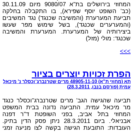
המחוזי בירושלים בת"א 9080/07 מיום 30.11.09
(כב' השופט יוסף שפירא), בו התקבלה בחלקה
תביעת המערערת (והמשיבה שכנגד) נגד המשיבים
(והמערערים שכנגד), בשל שימוש מפר שעשו
ביצירותיה של המערערת. המערערת והמשיבה
שכנגד: מולי (מזל)
>>>
הפרת זכויות יוצרים בציור
תא (מחוזי ת"א) 48905-11-10 מרים שטרנברג־וכסלר נ' מיכאל
עמית (פורסם בנבו, 28.3.2011)
תביעה שהגישה הגב' מרים שטרנברג־וכסלר כנגד
מר מיכאל עמית. התביעה נדונה בבית המשפט
המחוזי בתל אביב, בפני השופטת ד"ר דפנה
אבניאלי. ביום 28.3.2011 ניתן פסק הדין בתיק.
העובדות: התובעת הגישה בקשה לצו מניעה זמני