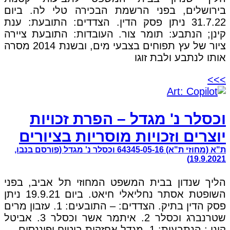
בירושלים, בפני הרשמת הבכירה טלי לה. ביום
31.7.22 ניתן פסק הדין. הצדדים: התובעת: ענת
קינן; הנתבע: תומר צור. העובדות: התובעת ציירה
ציור של עץ תפוחים בצבעי מים, ובשנת 2014 מסרה
אותו לנתבע ולבת זוגו
>>>
וכסלר נ' מגדל – הפרת זכויות
יוצרים וזכויות מוסריות בציורים
ת"א (מחוזי ת"א) 64345-05-16 וכסלר נ' מגדל (פורסם בנבו,
19.9.2021)
הליך שנדון בבית המשפט המחוזי תל אביב, בפני
השופטת אסתר נחליאלי חיאט. ביום 19.9.21 ניתן
פסק הדין בתיק. הצדדים: – התובעים: 1. עזבון מרים
שטרנברג וכסלר 2. איתמר אשר וכסלר 3. אביטל
קינן ; הנתבעות: 1. מגדל אחזקות ביטוח ופיננסים