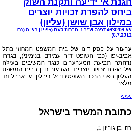
הגנת אי ידיעה ותקנת השוק
ביחס להפרת זכויות יוצרים
במילון אבן שושן (עליון)
עא 4630/06 דפנה שפר נ' תרבות לעם (1995) בע"מ (נבו,
8.7.2012)
ערעור על פסק דינו של בית המשפט המחוזי בתל
אביב-יפו (כב' השופט ד"ר עמירם בנימיני), בגדרו
נדחתה תביעת המערערים כנגד המשיבים בעילה
של הפרת זכויות יוצרים. הערעור נדון בבית המשפט
העליון בפני הרכב השופטים: א' ריבלין, ע' ארבל וח'
מלצר.
>>>
כתובת המשרד בישראל
רח' בן גוריון 1,