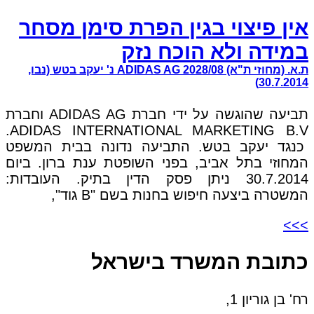
אין פיצוי בגין הפרת סימן מסחר
במידה ולא הוכח נזק
ת.א. (מחוזי ת"א) 2028/08 ADIDAS AG נ' יעקב בטש (נבו,
30.7.2014)
תביעה שהוגשה על ידי חברת ADIDAS AG וחברת
ADIDAS INTERNATIONAL MARKETING B.V.
כנגד יעקב בטש. התביעה נדונה בבית המשפט
המחוזי בתל אביב, בפני השופטת ענת ברון. ביום
30.7.2014 ניתן פסק הדין בתיק. העובדות:
המשטרה ביצעה חיפוש בחנות בשם "B גוד",
>>>
כתובת המשרד בישראל
רח' בן גוריון 1,