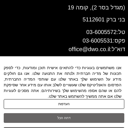
(מגדל בסר 2), קומה 19
בני ברק 5112601
טל:03-6005572
פקס:03-6005531
דוא"ל:
office@dwo.co.il
אנו משתמשים בעוגיות כדי להתאים אישית תוכן ומודעות, כדי לספק
תכונות של מדיה חברתית ולנתח את התנועה שלנו. אנו גם חולקים
מידע על השימוש שלך באתר שלנו עם שותפי המדיה החברתית,
הפרסום והאנליטיקס שלנו שעשויים לשלב אותו עם מידע אחר שסיפקת
להם או שהם אספו מהשימוש שלך בשירותיהם. אתה מסכים לעוגיות
שלנו אם אתה ממשיך להשתמש באתר שלנו.
תנאי שימוש
|
הצהרת נגישות
| כל
העדפות
הזכויות שמורות ל DWO ©
דחה הכל