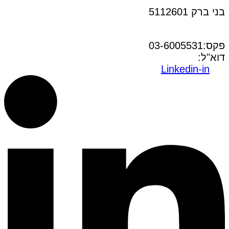
בני ברק 5112601
טל:03-6005572
פקס:03-6005531
דוא"ל:
office@dwo.co.il
Linkedin-in