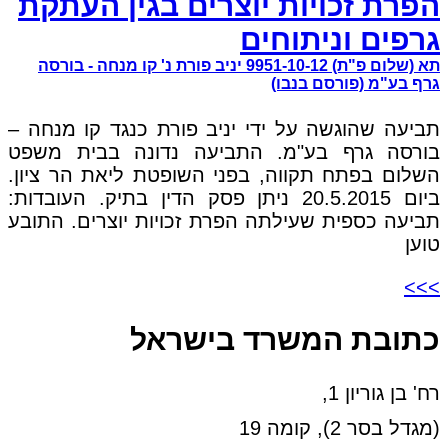
הפרת זכויות יוצרים בגין העתקת
גרפים וניתוחים
תא (שלום פ"ת) 9951-10-12 יניב פורת נ' קו מנחה - בורסה
גרף בע"מ (פורסם בנבו)
תביעה שהוגשה על ידי יניב פורת כנגד קו מנחה –
בורסה גרף בע"מ. התביעה נדונה בבית משפט
השלום בפתח תקווה, בפני השופטת ליאת הר ציון.
ביום 20.5.2015 ניתן פסק הדין בתיק. העובדות:
תביעה כספית שעילתה הפרת זכויות יוצרים. התובע
טוען
>>>
כתובת המשרד בישראל
רח' בן גוריון 1,
(מגדל בסר 2), קומה 19