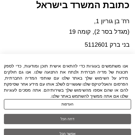
כתובת המשרד בישראל
רח' בן גוריון 1,
(מגדל בסר 2), קומה 19
בני ברק 5112601
טל:03-6005572
פקס:03-6005531
אנו משתמשים בעוגיות כדי להתאים אישית תוכן ומודעות, כדי לספק
דוא"ל:
office@dwo.co.il
תכונות של מדיה חברתית ולנתח את התנועה שלנו. אנו גם חולקים
מידע על השימוש שלך באתר שלנו עם שותפי המדיה החברתית,
הפרסום והאנליטיקס שלנו שעשויים לשלב אותו עם מידע אחר שסיפקת
להם או שהם אספו מהשימוש שלך בשירותיהם. אתה מסכים לעוגיות
שלנו אם אתה ממשיך להשתמש באתר שלנו.
העדפות
תנאי שימוש
|
הצהרת נגישות
| כל הזכויות
דחה הכל
שמורות ל DWO ©
אפשר הכל