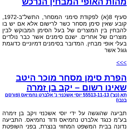
מהות האופי המבחין הנרכש
סעיף 8(א) לפקודת סימני המסחר, התשל"ב-1972,
קובע שאין סימן מסחר כשר לרישום אלא אם יש בו
להבחין בין המוצרים של בעל הסימן המבוקש לבין
מוצרים של אחרים. ישנם סימנים אשר כבר נולדים
בעלי אופי מבחין. המדובר בסימנים דמיוניים כדוגמת
גוגל אשר
>>>
הפרת סימן מסחר מוכר היטב
שאינו רשום – יקב בן זמרה
תא (נצ') 55513-11-13 יוסי אשכנזי נ' אלברט נחמיאס (פורסם
בנבו)
תביעה שהוגשה על ידי יוסי אשכנזי ויקב בן זימרה
בע"מ כנגד אלברט נחמיאס ודוד נחמיאס. התביעה
נדונה בבית המשפט המחוזי בנצרת, בפני השופטת