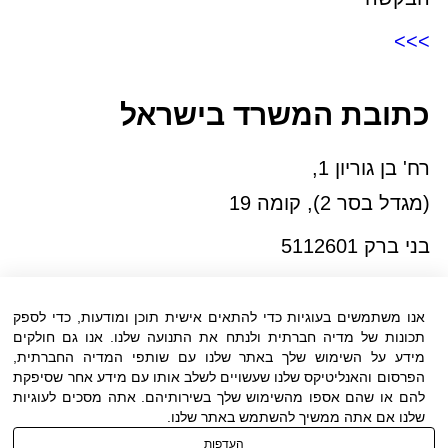
>>>
כתובת המשרד בישראל
רח' בן גוריון 1,
(מגדל בסר 2), קומה 19
בני ברק 5112601
טל:03-6005572
פקס:03-6005531
אנו משתמשים בעוגיות כדי להתאים אישית תוכן ומודעות, כדי לספק
דוא"ל:
office@dwo.co.il
תכונות של מדיה חברתית ולנתח את התנועה שלנו. אנו גם חולקים
מידע על השימוש שלך באתר שלנו עם שותפי המדיה החברתית,
הפרסום והאנליטיקס שלנו שעשויים לשלב אותו עם מידע אחר שסיפקת
להם או שהם אספו מהשימוש שלך בשירותיהם. אתה מסכים לעוגיות
שלנו אם אתה ממשיך להשתמש באתר שלנו.
העדפות