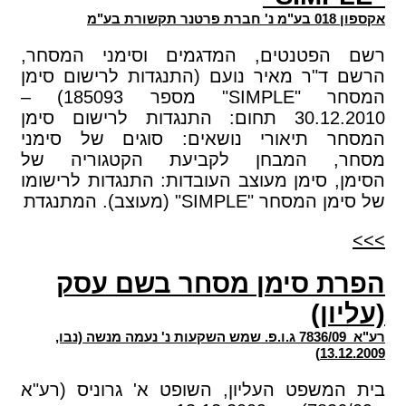
אקספון 018 בע"מ נ' חברת פרטנר תקשורת בע"מ
רשם הפטנטים, המדגמים וסימני המסחר,
הרשם ד"ר מאיר נועם (התנגדות לרישום סימן
המסחר "SIMPLE" מספר 185093) –
30.12.2010 תחום: התנגדות לרישום סימן
המסחר תיאורי נושאים: סוגים של סימני
מסחר, המבחן לקביעת הקטגוריה של
הסימן, סימן מעוצב העובדות: התנגדות לרישומו
של סימן המסחר "SIMPLE" (מעוצב). המתנגדת
>>>
הפרת סימן מסחר בשם עסק
(עליון)
רע"א 7836/09 ג.ו.פ. שמש השקעות נ' נעמה מנשה (נבו,
13.12.2009)
בית המשפט העליון, השופט א' גרוניס (רע"א