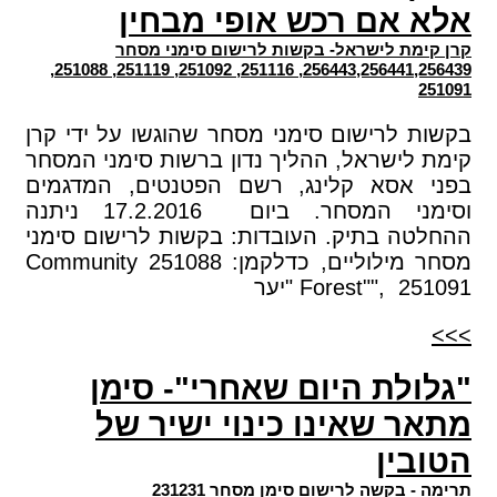
אלא אם רכש אופי מבחין
קרן קימת לישראל- בקשות לרישום סימני מסחר
256443,256441,256439, 251116, 251092, 251119, 251088,
251091
בקשות לרישום סימני מסחר שהוגשו על ידי קרן
קימת לישראל, ההליך נדון ברשות סימני המסחר
בפני אסא קלינג, רשם הפטנטים, המדגמים
וסימני המסחר. ביום 17.2.2016 ניתנה
ההחלטה בתיק. העובדות: בקשות לרישום סימני
מסחר מילוליים, כדלקמן: 251088 Community
Forest"", 251091 "יער
>>>
"גלולת היום שאחרי"- סימן
מתאר שאינו כינוי ישיר של
הטובין
תרימה - בקשה לרישום סימן מסחר 231231