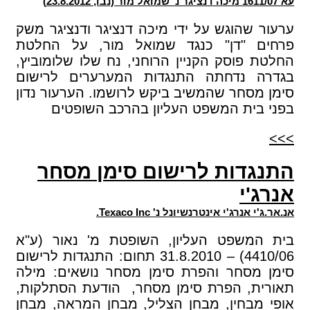
עא 1611/07 מיכה דנציגר נ' שמואל מור (נבו, 23.8.2012)
ערעור שהוגש על ידי מיכה דנציגר ודנציגר משק
פרחים "דן" כנגד שמואל מור, על החלטת
החלטת פוסק הקניין הרוחני, נח שלו שלומוביץ,
בגדרה נדחתה התנגדות המערערים לרישום
סימן מסחר שהמשיב ביקש לרושמו. הערעור נדון
בפני בית המשפט העליון בהרכב השופטים
>>>
התנגדות לרישום סימן מסחר
אנרג'י
אנ.אר.ג'י אנרג'י אינטרנשיונל נ' Texaco Inc.
בית המשפט העליון, השופטת מ' נאור (ע"א
4410/06) – 31.8.2010 תחום: התנגדות לרישום
סימן מסחר והפרת סימן מסחר נושאים: מילה
תאורית, הפרת סימן מסחר, הודעת הסתלקות,
אופי מבחין, מבחן הצליל, מבחן המראה, מבחן