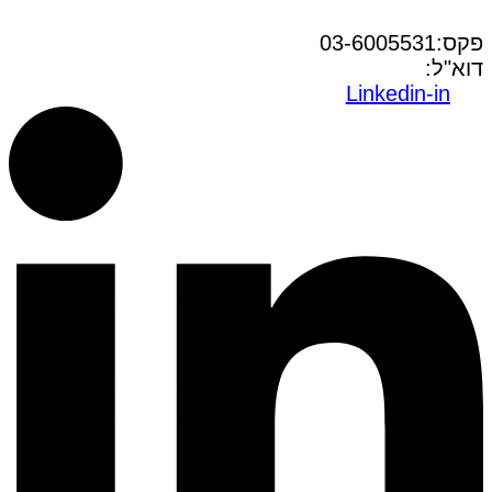
טל:03-6005572
פקס:03-6005531
דוא"ל:
office@dwo.co.il
Linkedin-in