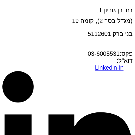
רח' בן גוריון 1,
(מגדל בסר 2), קומה 19
בני ברק 5112601
טל:03-6005572
פקס:03-6005531
דוא"ל:
office@dwo.co.il
Linkedin-in