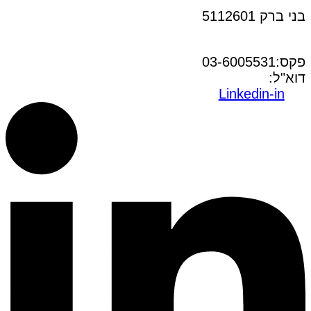
בני ברק 5112601
טל:03-6005572
פקס:03-6005531
דוא"ל:
office@dwo.co.il
Linkedin-in