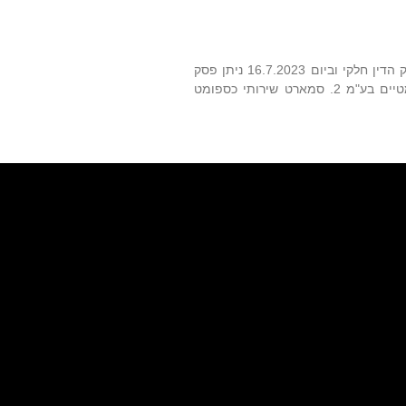
הליך שנדון בבית המשפט המחוזי בתל אביב, בפני השופטת תמר אברהמי. ביום 07.03.23 ניתן פסק הדין חלקי וביום 16.7.2023 ניתן פסק
הדין המשלים. הצדדים: התובעת: מיתוג מערכות מבוזרות בע"מ; הנתבעות: 1. שירותי בנק אוטומטיים בע"מ 2. סמארט שירותי כספומט