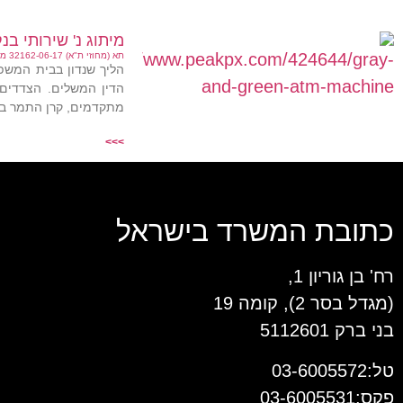
מיתוג נ' שירותי בנ
תא (מחוזי ת"א) 32162-06-17 מיתוג מערכות מבוזרות בע"מ נ' שירותי בנק אוטומטיים בע"מ (נבו, 07.03.2023)
מתקדמים, קרן התמר ב
>>>
כתובת המשרד בישראל
רח' בן גוריון 1,
(מגדל בסר 2), קומה 19
בני ברק 5112601
טל:03-6005572
פקס:03-6005531