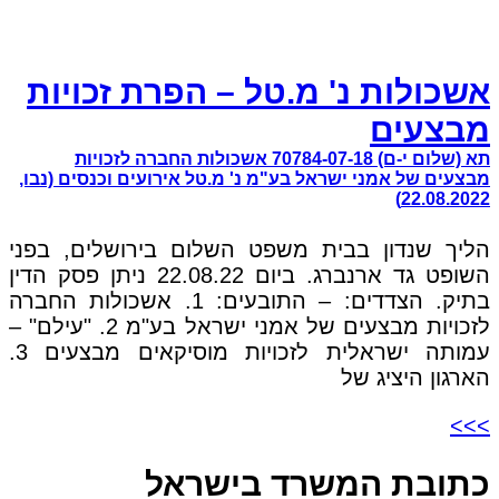
אשכולות נ' מ.טל – הפרת זכויות
מבצעים
תא (שלום י-ם) 70784-07-18 אשכולות החברה לזכויות
מבצעים של אמני ישראל בע"מ נ' מ.טל אירועים וכנסים (נבו,
22.08.2022)
הליך שנדון בבית משפט השלום בירושלים, בפני
השופט גד ארנברג. ביום 22.08.22 ניתן פסק הדין
בתיק. הצדדים: – התובעים: 1. אשכולות החברה
לזכויות מבצעים של אמני ישראל בע"מ 2. "עילם" –
עמותה ישראלית לזכויות מוסיקאים מבצעים 3.
הארגון היציג של
>>>
כתובת המשרד בישראל