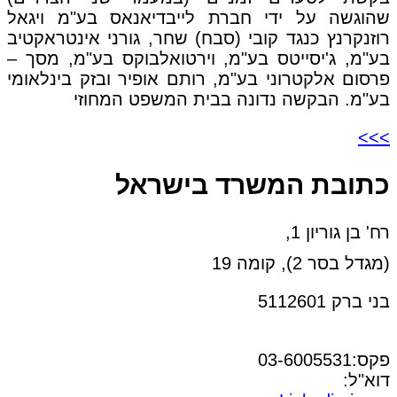
שהוגשה על ידי חברת לייבדיאנאס בע"מ ויגאל
רוזנקרנץ כנגד קובי (סבח) שחר, גורני אינטראקטיב
בע"מ, ג'יסייטס בע"מ, וירטואלבוקס בע"מ, מסך –
פרסום אלקטרוני בע"מ, רותם אופיר ובזק בינלאומי
בע"מ. הבקשה נדונה בבית המשפט המחוזי
>>>
כתובת המשרד בישראל
רח' בן גוריון 1,
(מגדל בסר 2), קומה 19
בני ברק 5112601
טל:03-6005572
פקס:03-6005531
דוא"ל:
office@dwo.co.il