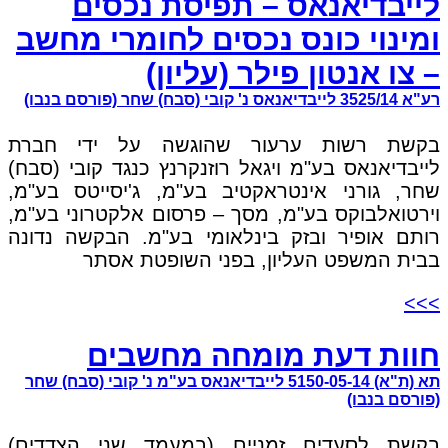
לייבדיאנאס – תפיסת נכסים
ומינוי כונס נכסים לחומרי מחשב
– צו אנטון פילר (עליון)
רע"א 3525/14 לייבדיאנאס נ' קובי (סבח) שחר (פורסם בנבו)
בקשת רשות ערעור שהוגשה על ידי חברת
לייבדיאנאס בע"מ ויגאל רוזנקרנץ כנגד קובי (סבח)
שחר, גורני אינטראקטיב בע"מ, ג'יסייטס בע"מ,
וירטואלבוקס בע"מ, מסך – פרסום אלקטרוני בע"מ,
רותם אופיר ובזק בינלאומי בע"מ. הבקשה נדונה
בבית המשפט העליון, בפני השופטת אסתר
>>>
חוות דעת מומחה מחשבים
תא (ת"א) 5150-05-14 לייבדיאנאס בע"מ נ' קובי (סבח) שחר
(פורסם בנבו)
בקשת לסעדים זמניים (במעמד שני הצדדים)