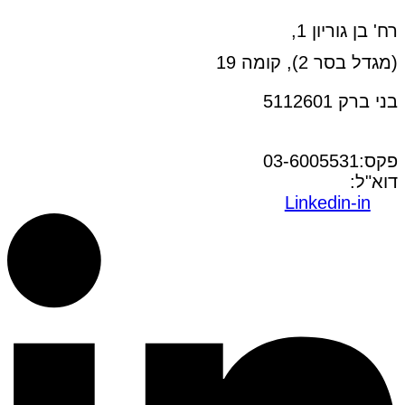
רח' בן גוריון 1,
(מגדל בסר 2), קומה 19
בני ברק 5112601
טל:03-6005572
פקס:03-6005531
דוא"ל:
office@dwo.co.il
Linkedin-in