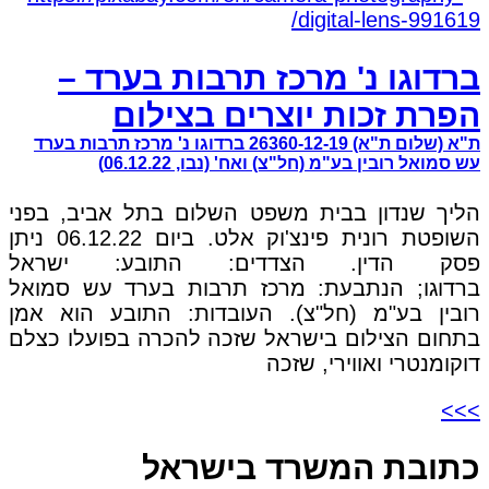
ברדוגו נ' מרכז תרבות בערד –
הפרת זכות יוצרים בצילום
ת"א (שלום ת"א) 26360-12-19 ברדוגו נ' מרכז תרבות בערד
עש סמואל רובין בע"מ (חל"צ) ואח' (נבו, 06.12.22)
הליך שנדון בבית משפט השלום בתל אביב, בפני
השופטת רונית פינצ'וק אלט. ביום 06.12.22 ניתן
פסק הדין. הצדדים: התובע: ישראל
ברדוגו; הנתבעת: מרכז תרבות בערד עש סמואל
רובין בע"מ (חל"צ). העובדות: התובע הוא אמן
בתחום הצילום בישראל שזכה להכרה בפועלו כצלם
דוקומנטרי ואווירי, שזכה
>>>
כתובת המשרד בישראל