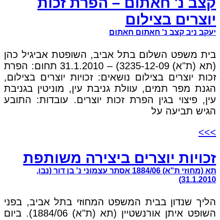
קצב נ' חאתום – הפרת זכות
יוצרים בצילום
יעקב ניב קצב נ' חאתום חאתום
בית משפט השלום בתל אביב, השופטת אביגיל כהן
(תא (ת"א) 3235-12-09) – 31.1.2010 תחום: הפרת
זכות יוצרים בצילום נושאים: זכויות יוצרים בצילום,
הגנת מפר תמים, עוולת גניבת עין, מוניטין בגניבת
עין, פיצוי בגין הפרת זכות יוצרים. עובדות: התובע
הגיש תביעה על
>>>
זכויות יוצרים ביצירה משותפת
תא (מחוזי ת"א) 1884/06 אסתר עצמוני נ' בן דור (נבו,
31.1.2010)
הליך שנדון בבית המשפט המחוזי בתל אביב, בפני
השופט איתן אורנשטיין (תא (ת"א) 1884/06). ביום