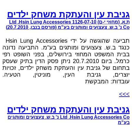
גניבת עין והעתקת משחק ילדים
ת.א. (מחוזי י-ם) 1126-07-10 Ltd .Hsin Lung Accessories
Co נ' ב.ש. צעצועים ומותגים בע"מ (פורסם בנבו, 20.7.2010)
תביעה שהוגשה על ידי Hsin Lung Accessories
כנגד ב.ש. צעצועים ומותגים בע"מ. התביעה נדונה
בבית המשפט המחוזי בירושלים, בפני השופט רפי
כרמל. ביום 20.7.2010 ניתן פסק הדין בתיק שעסק
בתחום של גניבת עין והעתקת משחק ילדים, זכויות
יוצרים, גניבת העין, מוניטין, הטעיה.
עובדות: המבקשת
>>>
גניבת עין והעתקת משחק ילדים
Ltd .Hsin Lung Accessories Co נ' ב.ש. צעצועים ומותגים
בע"מ