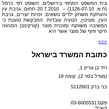
בית המשפט המחוזי בירושלים, השופט רפי כרמל
(ת.א. 1126-07-10) – 20.7.2010 תחום: גניבת עין
והעתקת משחק ילדים נושאים: זכויות יוצרים, גניבת
העין, מוניטין, הטעיה עובדות: המבקשת טוענת כי
המשיבה משווקת ומוכרת מוצר (קורקינט) המהווה
חיקוי וזיוף של מוצר אשר היא
>>>
כתובת המשרד בישראל
רח' בן גוריון 1,
(מגדל בסר 2), קומה 19
בני ברק 5112601
טל:03-6005572
פקס:03-6005531
דוא"ל:
office@dwo.co.il