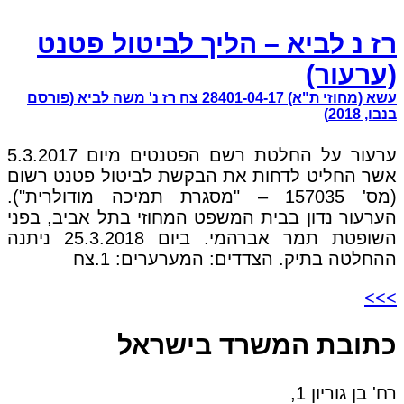
רז נ לביא – הליך לביטול פטנט
(ערעור)
עשא (מחוזי ת"א) 28401-04-17 צח רז נ' משה לביא (פורסם
בנבו, 2018)
ערעור על החלטת רשם הפטנטים מיום 5.3.2017
אשר החליט לדחות את הבקשת לביטול פטנט רשום
(מס' 157035 – "מסגרת תמיכה מודולרית").
הערעור נדון בבית המשפט המחוזי בתל אביב, בפני
השופטת תמר אברהמי. ביום 25.3.2018 ניתנה
ההחלטה בתיק. הצדדים: המערערים: 1.צח
>>>
כתובת המשרד בישראל
רח' בן גוריון 1,