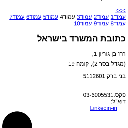
>>>
עמוד
1
עמוד
2
עמוד
3
עמוד
4
עמוד
5
עמוד
6
עמוד
7
עמוד
8
עמוד
9
עמוד
10
כתובת המשרד בישראל
רח' בן גוריון 1,
(מגדל בסר 2), קומה 19
בני ברק 5112601
טל:03-6005572
פקס:03-6005531
דוא"ל:
office@dwo.co.il
Linkedin-in