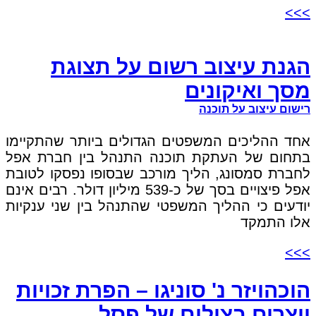
>>>
הגנת עיצוב רשום על תצוגת
מסך ואיקונים
רישום עיצוב על תוכנה
אחד ההליכים המשפטים הגדולים ביותר שהתקיימו
בתחום של העתקת תוכנה התנהל בין חברת אפל
לחברת סמסונג, הליך מורכב שבסופו נפסקו לטובת
אפל פיצויים בסך של כ-539 מיליון דולר. רבים אינם
יודעים כי ההליך המשפטי שהתנהל בין שני ענקיות
אלו התמקד
>>>
הוכהויזר נ' סוניגו – הפרת זכויות
יוצרים בצילום של פסל