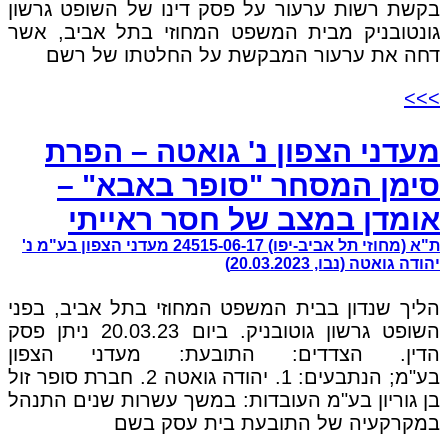
בקשת רשות ערעור על פסק דינו של השופט גרשון
גונטובניק מבית המשפט המחוזי בתל אביב, אשר
דחה את ערעור המבקשת על החלטתו של רשם
>>>
מעדני הצפון נ' גואטה – הפרת
סימן המסחר "סופר באבא" –
אומדן במצב של חסר ראייתי
ת"א (מחוזי תל אביב-יפו) 24515-06-17 מעדני הצפון בע"מ נ'
יהודה גואטה (נבו, 20.03.2023)
הליך שנדון בבית המשפט המחוזי בתל אביב, בפני
השופט גרשון גוטובניק. ביום 20.03.23 ניתן פסק
הדין. הצדדים: התובעת: מעדני הצפון
בע"מ; הנתבעים: 1. יהודה גואטה 2. חברת סופר זול
בן גוריון בע"מ העובדות: במשך עשרות שנים התנהל
במקרקעיה של התובעת בית עסק בשם