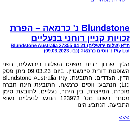
Blundstone נ' כרמאה – הפרת
זכויות קניין רוחני בנעליים
ת"א (שלום ירושלים) 27355-04-21 Blundstone Australia
Pty Ltd נ' ווסים כרמאה (נבו, 09.03.2023)
הליך שנדון בבית משפט השלום בירושלים, בפני
השופטת דורית פיינשטיין. ביום 09.03.23 ניתן פסק
הדין. הצדדים: התובעת: Blundstone Australia Pty
Ltd; הנתבע: ווסים כרמאה. התובעת הינה חברה
מוכרת, המייצרת, בין היתר, נעליים. לתובעת סימן
מסחר רשום מס' 123973 הנוגע לנעליים נשוא
התביעה. הנתבע הינו
>>>