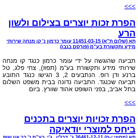
>>>
הפרת זכות יוצרים בצילום ולשון
הרע
תא (שלום ת"א) 11451-03-15 עומר כרמון נ' קו מנחה שירותי
מידע ותקשורת בע"מ (פורסם בנבו)
תביעה שהוגשה על ידי עומר כרמון כנגד קו מנחה
שירותי מידע ותקשורת בע"מ (תפוז), צחי פלג, טל
ברנע ודן רופ. הנתבעים 2, 3 הגישו כנגד התובע
תביעה שכנגד. התביעה נדונה בבית משפט השלום
בתל אביב, בפני השופט אהוד שוורץ. ביום
>>>
הפרת זכויות יוצרים בתכנים
ביחס למוצרי יודאיקה
תא (מחוזי י-ם) 36461-12-11 ג'. דבליו . ג'י. בע"מ נ' בר און שופ