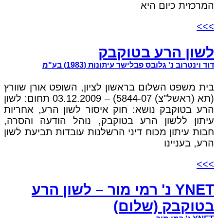
המרכזית כיום היא
>>>
לשון הרע בטוקבק
דוד וינטרוב נ' גלובס פבלישר עיתונות (1983) בע"מ
בית משפט השלום בראשון לציון, השופט אורן שוורץ
(תא (ראשל"צ) 5844-07) – 03.12.2009 תחום: לשון
הרע בטוקבק נושא: חוק איסור לשון הרע, אחריות
עיתון ללשון הרע בטוקבק, נוהל הודעה והסרה,
חבות עיתון מכוח דיני הרשלנות עובדות תביעת לשון
הרע, בעניינו
>>>
YNET נ' רמי מור – לשון הרע
בטוקבק (שלום)