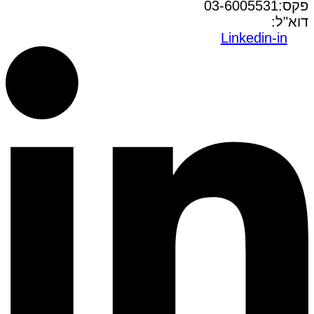
פקס:03-6005531
דוא"ל:
office@dwo.co.il
Linkedin-in