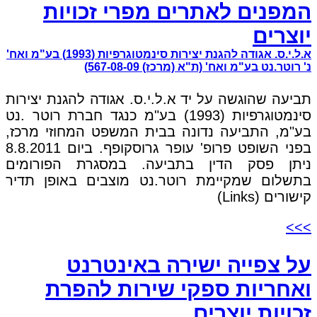
המפנים לאתרים מפרי זכויות
יוצרים
א.ל.י.ס. אגודה להגנת יצירות סינמטוגרפיות (1993) בע"מ ואח'
נ' רוטר.נט בע"מ ואח' (ת"א (מרכז) 567-08-09)
תביעה שהוגשה על יד א.ל.י.ס. אגודה להגנת יצירות
סינמטוגרפיות (1993) בע"מ כנגד חברת רוטר .נט
בע"מ, התביעה נדונה בבית המשפט המחוזי מרכז,
בפני השופט פרופ' עופר גרוסקופף. ביום 8.8.2011
ניתן פסק הדין בתביעה. במסגרת הפורומים
בתשלום שמקיימת רוטר.נט מוצבים באופן תדיר
קישורים (Links)
>>>
על צפייה ישירה באינטרנט
ואחריות ספקי שירות להפרת
זכויות יוצרים