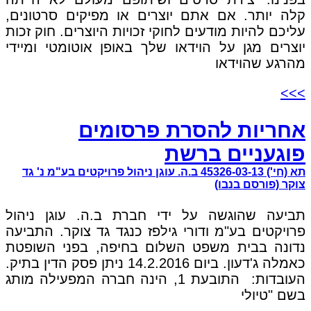
קלה יותר. אם אתם יוצרים או מפיקים סרטונים,
עליכם להיות מודעים לחוקי זכויות היוצרים. חוק זכות
יוצרים מגן על הוידאו שלך באופן אוטומטי ומיידי
מהרגע שהוידאו
>>>
אחריות להסרת פרסומים
פוגעניים ברשת
תא (חי') 45326-03-13 ב.ה. עוגן ניהול פרויקטים בע"מ נ' גד
צוקר (פורסם בנבו)
תביעה שהוגשה על ידי חברת ב.ה. עוגן ניהול
פרויקטים בע"מ ודורי גילפז כנגד גד צוקר. התביעה
נדונה בבית משפט השלום בחיפה, בפני השופטת
כאמלה ג'דעון. ביום 14.2.2016 ניתן פסק הדין בתיק.
העובדות: התובעת 1, הינה חברה המפעילה מותג
בשם "טיולי