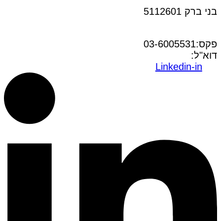
בני ברק 5112601
טל:03-6005572
פקס:03-6005531
דוא"ל:
office@dwo.co.il
Linkedin-in