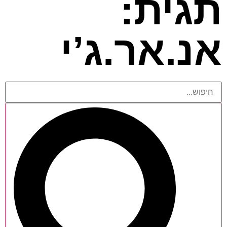
תגית:
אנ.אר.ג’י