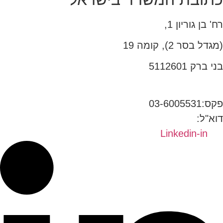
רח' בן גוריון 1,
(מגדל בסר 2), קומה 19
בני ברק 5112601
טל:03-6005572
פקס:03-6005531
דוא"ל:
office@dwo.co.il
Linkedin-in