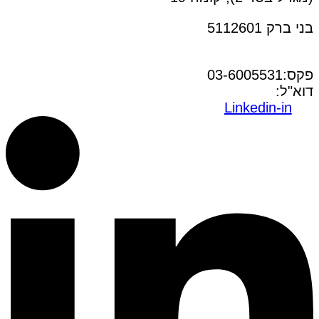
בני ברק 5112601
טל:03-6005572
פקס:03-6005531
דוא"ל:
office@dwo.co.il
Linkedin-in