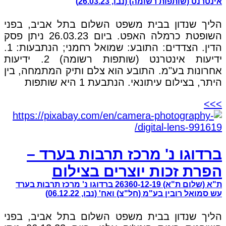
אינטרנט (שותפות רשומה) (נבו, 26.03.23)
הליך שנדון בבית משפט השלום בתל אביב, בפני
השופטת כרמלה האפט. ביום 26.03.23 ניתן פסק
הדין. הצדדים: התובע: שמואל רחמני; הנתבעות: 1.
ידיעות אינטרנט (שותפות רשומה) 2. ידיעות
אחרונות בע"מ. התובע הוא צלם ותיק המתמחה, בין
היתר, בצילום עיתונאי. הנתבעת 1 היא שותפות
>>>
ברדוגו נ' מרכז תרבות בערד –
הפרת זכות יוצרים בצילום
ת"א (שלום ת"א) 26360-12-19 ברדוגו נ' מרכז תרבות בערד
עש סמואל רובין בע"מ (חל"צ) ואח' (נבו, 06.12.22)
הליך שנדון בבית משפט השלום בתל אביב, בפני