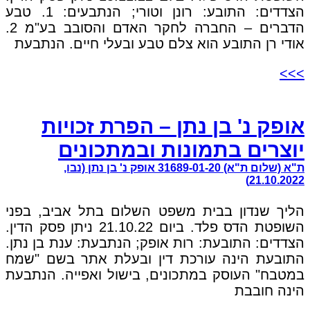
הצדדים: התובע: רונן וטורי; הנתבעים: 1. טבע
הדברים – החברה לחקר האדם והסובב בע"מ 2.
אודי רן התובע הוא צלם טבע ובעלי חיים. הנתבעת
>>>
אופק נ' בן נתן – הפרת זכויות
יוצרים בתמונות ובמתכונים
ת"א (שלום ת"א) 31689-01-20 אופק נ' בן נתן (נבו,
21.10.2022)
הליך שנדון בבית משפט השלום בתל אביב, בפני
השופטת הדס פלד. ביום 21.10.22 ניתן פסק הדין.
הצדדים: התובעת: רות אופק; הנתבעת: ענת בן נתן.
התובעת הינה עורכת דין ובעלת אתר בשם "שמח
במטבח" העוסק במתכונים, בישול ואפייה. הנתבעת
הינה חובבת