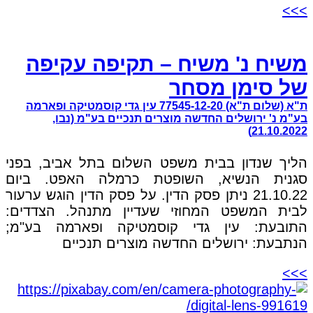
>>>
משיח נ' משיח – תקיפה עקיפה
של סימן מסחר
ת"א (שלום ת"א) 77545-12-20 עין גדי קוסמטיקה ופארמה
בע"מ נ' ירושלים החדשה מוצרים תנכיים בע"מ (נבו,
21.10.2022)
הליך שנדון בבית משפט השלום בתל אביב, בפני
סגנית הנשיא, השופטת כרמלה האפט. ביום
21.10.22 ניתן פסק הדין. על פסק הדין הוגש ערעור
לבית המשפט המחוזי שעדיין מתנהל. הצדדים:
התובעת: עין גדי קוסמטיקה ופארמה בע"מ;
הנתבעת: ירושלים החדשה מוצרים תנכיים
>>>