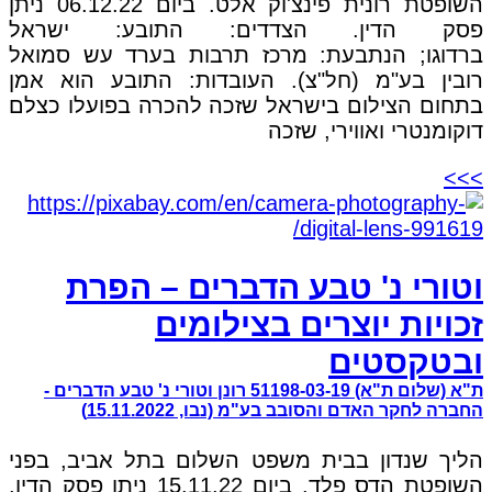
השופטת רונית פינצ'וק אלט. ביום 06.12.22 ניתן
פסק הדין. הצדדים: התובע: ישראל
ברדוגו; הנתבעת: מרכז תרבות בערד עש סמואל
רובין בע"מ (חל"צ). העובדות: התובע הוא אמן
בתחום הצילום בישראל שזכה להכרה בפועלו כצלם
דוקומנטרי ואווירי, שזכה
>>>
וטורי נ' טבע הדברים – הפרת
זכויות יוצרים בצילומים
ובטקסטים
ת"א (שלום ת"א) 51198-03-19 רונן וטורי נ' טבע הדברים -
החברה לחקר האדם והסובב בע"מ (נבו, 15.11.2022)
הליך שנדון בבית משפט השלום בתל אביב, בפני
השופטת הדס פלד. ביום 15.11.22 ניתן פסק הדין.