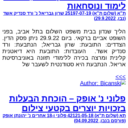
לימוד ונוסחאות
ת"א (שלום ת"א) 25197-07-19 שרון גבריאל נ' ורד סנדיק אשד
(נבו, 29.9.2022)
הליך שנדון בבית משפט השלום בתל אביב, בפני
השופט אביים ברקאי. ביום 29.9.22 ניתן פסק הדין.
הצדדים: התובעת: שרון גבריאל; הנתבעת: ורד
סנדיק אשד. העובדות: התובעת היא דיאטנית
קלינית ומרצה בכירה ללימודי תזונה באוניברסיטת
אריאל. הנתבעת היא סטודנטית לשעבר של
>>>
פלוני נ' אופק – הוכחת הבעלות
בזכויות יוצרים בקטעי צילום
תא (שלום ת"א) 42121-05-18 פלוני ו-18 אחרים נ' יהונתן אופק
(פורסם בנבו, 04.09.2022)