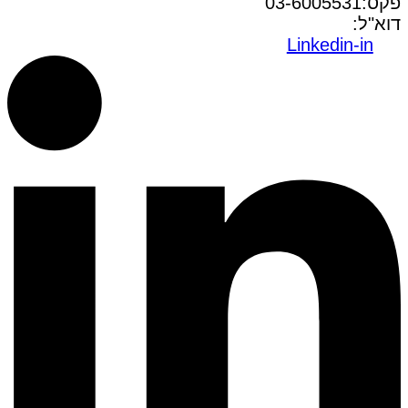
פקס:03-6005531
דוא"ל:
office@dwo.co.il
Linkedin-in