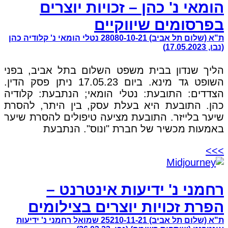
הומאי נ' כהן – זכויות יוצרים
בפרסומים שיווקיים
ת"א (שלום תל אביב) 28080-10-21 נטלי הומאי נ' קלודיה כהן
(נבו, 17.05.2023)
הליך שנדון בבית משפט השלום בתל אביב, בפני
השופט גד מינא. ביום 17.05.23 ניתן פסק הדין.
הצדדים: התובעת: נטלי הומאי; הנתבעת: קלודיה
כהן. התובעת היא בעלת עסק, בין היתר, להסרת
שיער בלייזר. התובעת מציעה טיפולים להסרת שיער
באמעות מכשיר של חברת "ונוס". הנתבעת
>>>
רחמני נ' ידיעות אינטרנט –
הפרת זכויות יוצרים בצילומים
ת"א (שלום תל אביב) 25210-11-21 שמואל רחמני נ' ידיעות