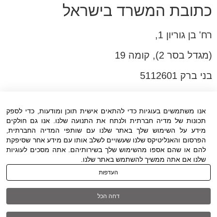
כתובת המשרד בישראל
רח' בן גוריון 1,
(מגדל בסר 2), קומה 19
בני ברק 5112601
טל:03-6005572
פקס:03-6005531
אנו משתמשים בעוגיות כדי להתאים אישית תוכן ומודעות, כדי לספק
תכונות של מדיה חברתית ולנתח את התנועה שלנו. אנו גם חולקים
דוא"ל:
office@dwo.co.il
מידע על השימוש שלך באתר שלנו עם שותפי המדיה החברתית,
הפרסום והאנליטיקס שלנו שעשויים לשלב אותו עם מידע אחר שסיפקת
להם או שהם אספו מהשימוש שלך בשירותיהם. אתה מסכים לעוגיות
שלנו אם אתה ממשיך להשתמש באתר שלנו.
העדפות
תנאי שימוש
|
הצהרת נגישות
| כל הזכויות
דחה הכל
שמורות ל DWO ©