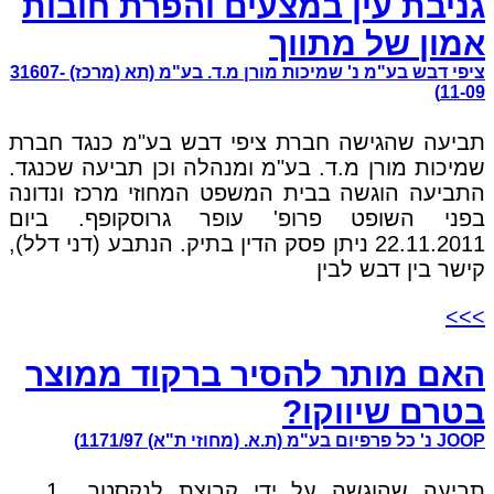
גניבת עין במצעים והפרת חובות
אמון של מתווך
ציפי דבש בע"מ נ' שמיכות מורן מ.ד. בע"מ (תא (מרכז) 31607-
11-09)
תביעה שהגישה חברת ציפי דבש בע"מ כנגד חברת
שמיכות מורן מ.ד. בע"מ ומנהלה וכן תביעה שכנגד.
התביעה הוגשה בבית המשפט המחוזי מרכז ונדונה
בפני השופט פרופ' עופר גרוסקופף. ביום
22.11.2011 ניתן פסק הדין בתיק. הנתבע (דני דלל),
קישר בין דבש לבין
>>>
האם מותר להסיר ברקוד ממוצר
בטרם שיווקו?
JOOP נ' כל פרפיום בע"מ (ת.א. (מחוזי ת"א) 1171/97)
תביעה שהוגשה על ידי קבוצת לנקסטר 1.