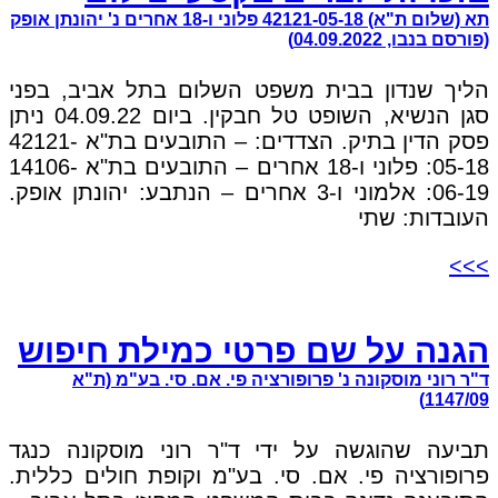
תא (שלום ת"א) 42121-05-18 פלוני ו-18 אחרים נ' יהונתן אופק
(פורסם בנבו, 04.09.2022)
הליך שנדון בבית משפט השלום בתל אביב, בפני
סגן הנשיא, השופט טל חבקין. ביום 04.09.22 ניתן
פסק הדין בתיק. הצדדים: – התובעים בת"א 42121-
05-18: פלוני ו-18 אחרים – התובעים בת"א 14106-
06-19: אלמוני ו-3 אחרים – הנתבע: יהונתן אופק.
העובדות: שתי
>>>
הגנה על שם פרטי כמילת חיפוש
ד"ר רוני מוסקונה נ' פרופורציה פי. אם. סי. בע"מ (ת"א
1147/09)
תביעה שהוגשה על ידי ד"ר רוני מוסקונה כנגד
פרופורציה פי. אם. סי. בע"מ וקופת חולים כללית.