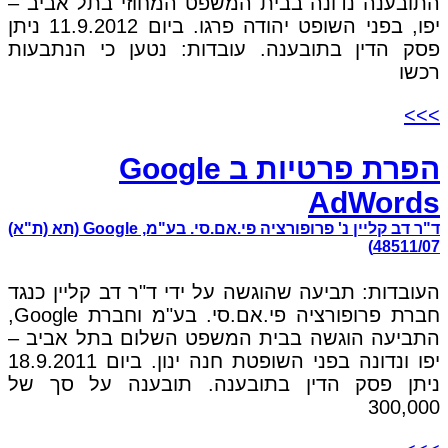
התובענה נדונה בבית המשפט המחוזי בתל אביב –
יפו, בפני השופט יהודה פרגו. ביום 11.9.2012 ניתן
פסק הדין בתובענה. עובדות: נטען כי הנתבעות
רכשו
>>>
הפרת פרטיות ב Google
AdWords
ד"ר דב קליין נ' פרופורציה פי.אם.סי. בע"מ, Google (תא (ת"א)
48511/07)
העובדות: תביעה שהוגשה על ידי ד"ר דב קליין כנגד
חברת פרופורציה פי.אם.סי. בע"מ וחברת Google,
התביעה הוגשה בבית המשפט השלום בתל אביב –
יפו ונדונה בפני השופטת חנה ינון. ביום 18.9.2011
ניתן פסק הדין בתובענה. תובענה על סך של
300,000