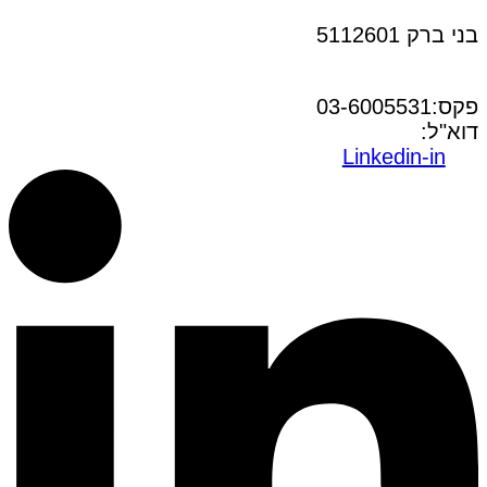
בני ברק 5112601
טל:03-6005572
פקס:03-6005531
דוא"ל:
office@dwo.co.il
Linkedin-in