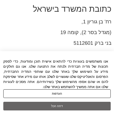
כתובת המשרד בישראל
רח' בן גוריון 1,
(מגדל בסר 2), קומה 19
בני ברק 5112601
טל:03-6005572
פקס:03-6005531
אנו משתמשים בעוגיות כדי להתאים אישית תוכן ומודעות, כדי לספק
תכונות של מדיה חברתית ולנתח את התנועה שלנו. אנו גם חולקים
דוא"ל:
office@dwo.co.il
מידע על השימוש שלך באתר שלנו עם שותפי המדיה החברתית,
הפרסום והאנליטיקס שלנו שעשויים לשלב אותו עם מידע אחר שסיפקת
להם או שהם אספו מהשימוש שלך בשירותיהם. אתה מסכים לעוגיות
שלנו אם אתה ממשיך להשתמש באתר שלנו.
העדפות
תנאי שימוש
|
הצהרת נגישות
| כל הזכויות
דחה הכל
שמורות ל DWO ©