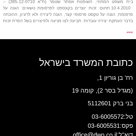
בית משפט המחוזי, השופטת אסתר שטמר (ת"א 385-12-0710) –
10.4.2010 תחום: זכות יוצרים בקונספט לפרסומת נושאים: הגנה על
פרסומת, הגנה על טקסט פרסומי קצר, הגנה ליצירה ולא לרעיון, ההוכחה
בדבר העתקת יצירה עובדות: תביעה לצו מניעה ולפיצויים בשל הפרת זכות
>>>
כתובת המשרד בישראל
רח' בן גוריון 1,
(מגדל בסר 2), קומה 19
בני ברק 5112601
טל:03-6005572
פקס:03-6005531
דוא"ל:
office@dwo.co.il